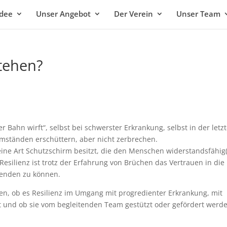
idee
Unser Angebot
Der Verein
Unser Team
tehen?
r Bahn wirft“, selbst bei schwerster Erkrankung, selbst in der letz
Umständen erschüttern, aber nicht zerbrechen.
 eine Art Schutzschirm besitzt, die den Menschen widerstandsfähig(
Resilienz ist trotz der Erfahrung von Brüchen das Vertrauen in die
llenden zu können.
en, ob es Resilienz im Umgang mit progredienter Erkrankung, mit
ht und ob sie vom begleitenden Team gestützt oder gefördert werd