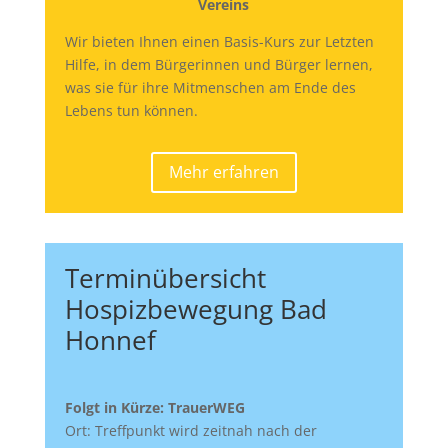
Vereins
Wir bieten Ihnen einen Basis-Kurs zur Letzten
Hilfe, in dem Bürgerinnen und Bürger lernen,
was sie für ihre Mitmenschen am Ende des
Lebens tun können.
Mehr erfahren
Terminübersicht
Hospizbewegung Bad
Honnef
Folgt in Kürze: TrauerWEG
Ort: Treffpunkt wird zeitnah nach der